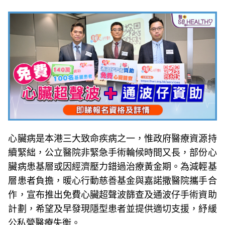
心臟病是本港三大致命疾病之一，惟政府醫療資源持
續緊絀，公立醫院非緊急手術輪候時間又長，部份心
臟病患基層或因經濟壓力錯過治療黃金期。為減輕基
層患者負擔，暖心行動慈善基金與嘉諾撒醫院攜手合
作，宣布推出免費心臟超聲波篩查及通波仔手術資助
計劃，希望及早發現隱型患者並提供適切支援，紓緩
公私營醫療失衡。