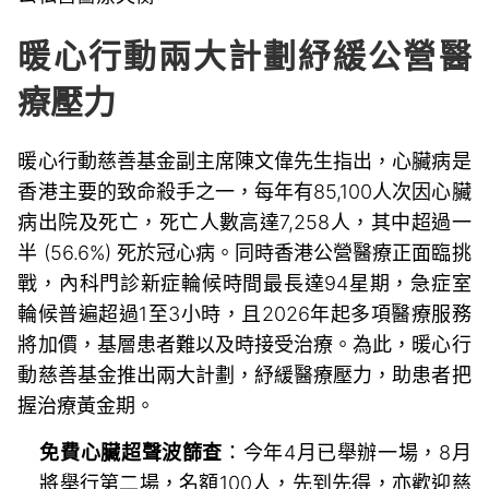
暖心行動兩大計劃紓緩公營醫
療壓力
暖心行動慈善基金副主席陳文偉先生指出，心臟病是
香港主要的致命殺手之一，每年有85,100人次因心臟
病出院及死亡，死亡人數高達7,258人，其中超過一
半 (56.6%) 死於冠心病。同時香港公營醫療正面臨挑
戰，內科門診新症輪候時間最長達94星期，急症室
輪候普遍超過1至3小時，且2026年起多項醫療服務
將加價，基層患者難以及時接受治療。為此，暖心行
動慈善基金推出兩大計劃，紓緩醫療壓力，助患者把
握治療黃金期。
免費心臟超聲波篩查
：今年4月已舉辦一場，8月
將舉行第二場，名額100人，先到先得，亦歡迎慈