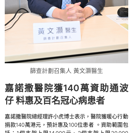
篩查計劃召集人 黃文灝醫生
嘉諾撒醫院獲140
萬資助通波
仔
料惠及百名冠心病患者
嘉諾撒醫院總經理許小虎博士表示，醫院獲暖心行動
捐款140萬港元，預計惠及100位患者 。資助範圍包