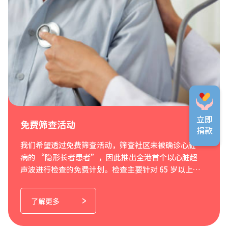
立即
免费筛查活动
捐款
我们希望透过免费筛查活动，筛查社区未被确诊心脏
病的 “隐形长者患者”，因此推出全港首个以心脏超
声波进行检查的免费计划。检查主要针对 65 岁以上长
者三大心脏问题，即冠心病、心房颤动和瓣膜性心脏
病，项目包括血糖、血压、血脂、心跳频率、心瓣问
了解更多
题等，参加者除了可进行免费心脏检查外，亦有机会
能够在检查后免费会见心脏专科医生一次，务求帮助